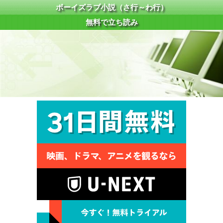
ボーイズラブ小説（さ行～わ行）
無料で立ち読み