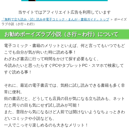
当サイトではアフィリエイト広告を利用しています
「無料で立ち読み・試し読み＠電子コミック・まんが・書籍ガイド」トップ
＞ ボーイズ
ラブ小説（さ行～わ行）
お勧めボーイズラブ小説（さ行～わ行）について
電子コミック・書籍のメリットといえば、何と言ってもいつでもど
こでも自分が気が向いた時に読める事！
わざわざ書店に行って時間をかけて探す必要もなく、
今読みたいと思ったらすぐPCやタブレットPC・スマホで検索して
すぐ読める事！
それに、最近の電子書店では、気軽に試し読みできる書籍も多く非
常に便利。
街の書店だと、どうしても店員の目が気になる立ち読みも、ネット
だと周りの目も気にせず試し読みが可能！
また、普段から気になるけど人前では開けないようなちょっときわ
どいコミックや小説なども、
一人でこっそり楽しめるのも大きなメリット！