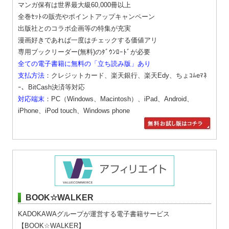
マンガ保有は世界最大級60,000冊以上
全巻ｾｯﾄの販売やポイントアップキャンペーン
出版社とのコラボ企画等の特集が充実
漫画好きであれば一度はチェックする価値アリ
専用ブックリーダー(無料)のﾀﾞｳﾝﾛｰﾄﾞが必要
全ての電子書籍に無料の「立ち読み版」あり
支払方法
：クレジットカード、楽天銀行、楽天Edy、ちょｺﾑeﾏﾈ
ｰ、BitCash決済等対応
対応端末
：PC（Windows、Macintosh）、iPad、Android、
iPhone、iPod touch、Windows phone
BOOK☆WALKER
KADOKAWAグループが運営する電子書籍サービス
【BOOK☆WALKER】