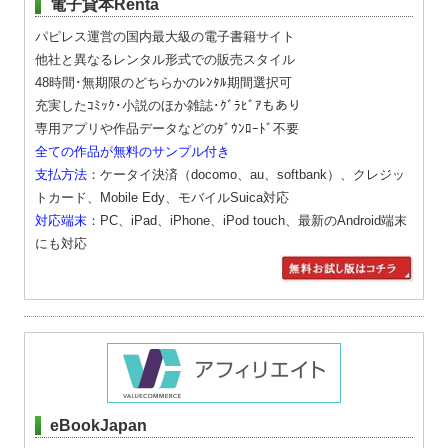
電子貸本Renta
パピレス運営の国内最大級の電子書籍サイト
他社と異なるレンタル形式での販売スタイル
48時間･無期限のどちらかのﾚﾝﾀﾙ期間選択可
充実したｺﾐｯｸ･小説のほか雑誌･ｸﾞﾗﾋﾞｱもあり
専用アプリや作品データなどのﾀﾞｳﾝﾛｰﾄﾞ不要
全ての作品が無料のサンプル付き
支払方法
：ケータイ決済（docomo、au、softbank）、クレジッ
トカード、Mobile Edy、モバイルSuica対応
対応端末
：PC、iPad、iPhone、iPod touch、最新のAndroid端末
にも対応
eBookJapan