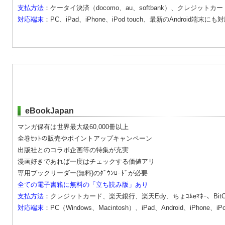
支払方法
：ケータイ決済（docomo、au、softbank）、クレジットカード、
対応端末
：PC、iPad、iPhone、iPod touch、最新のAndroid端末にも
eBookJapan
マンガ保有は世界最大級60,000冊以上
全巻ｾｯﾄの販売やポイントアップキャンペーン
出版社とのコラボ企画等の特集が充実
漫画好きであれば一度はチェックする価値アリ
専用ブックリーダー(無料)のﾀﾞｳﾝﾛｰﾄﾞが必要
全ての電子書籍に無料の「立ち読み版」あり
支払方法
：クレジットカード、楽天銀行、楽天Edy、ちょｺﾑeﾏﾈｰ、Bit
対応端末
：PC（Windows、Macintosh）、iPad、Android、iPhone、iPod