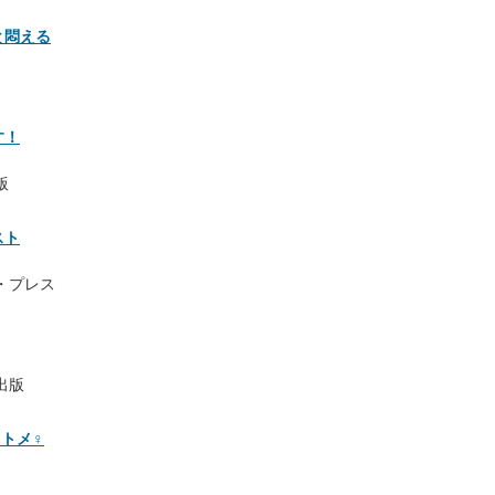
と悶える
す！
版
スト
・プレス
出版
トメ♀