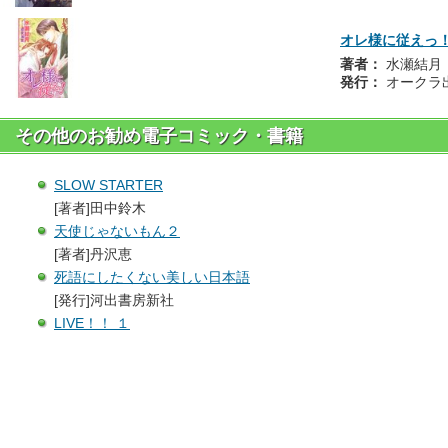
オレ様に従えっ
著者：
水瀬結月
発行：
オークラ
その他のお勧め電子コミック・書籍
SLOW STARTER
[著者]田中鈴木
天使じゃないもん２
[著者]丹沢恵
死語にしたくない美しい日本語
[発行]河出書房新社
LIVE！！ １