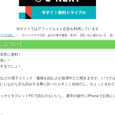
当サイトではアフィリエイト広告を利用しています
ズラブ小説」
＞ 「ボーイズラブ小説」あ行の電子書籍・本34～【思い出に届かない】・他
」について
非常に便利！
安い！
するでしょ！
説]などの電子コミック・書籍を読む人が急増中だと聞きますが、いつで
にしながら立ち読みする事に比べたらすごく自由だし、ちょっときわど
りタブレットPCで読むのもいいし、通学の途中にiPhoneでお気に入
…