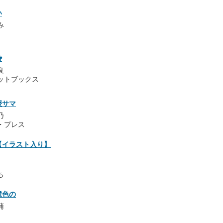
い
み
時
良
ットブックス
授サマ
乃
・プレス
【イラスト入り】
ち
鷺色の
蒲