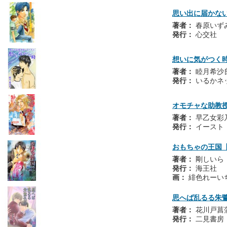
思い出に届かな
著者：
春原いず
発行：
心交社
想いに気がつく
著者：
睦月希沙
発行：
いるかネ
オモチャな助教
著者：
早乙女彩
発行：
イースト
おもちゃの王国
著者：
剛しいら
発行：
海王社
画：
緋色れーい
思へば乱るる朱
著者：
花川戸菖
発行：
二見書房