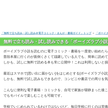
「無料で立ち読み・試し読み＠電子コミック・まんが・書籍ガイド」トップ
＞
「ボーイ
無料で立ち読み・試し読みできる「ボーイズラブ小説
ボーイズラブ小説を読むのに電子コミック・書籍を一度使い始めたら
普段本屋に行くのが面倒くさくて躊躇している人でも、簡単に読めて
しかも、試しに無料で読める本も常に公開中！これは利用しないと損
最近はスマホで[思い出に届かない]をはじめとする[ボーイズラブ小
しかも、無料で試し読みもできるので、コンビニや書店での周りを気
こんなに便利な電子書籍・コミックを、自宅で家族が寝静まった後こっそ
でもモバイルで楽しむことも可能です。
学校でいじめられているわけではないけど、毎日学校に行くのは苦痛