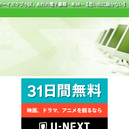
ボーイズラブ小説」あ行の電子書籍・本34～【思い出に届かない】