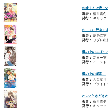
お嫁くんは夜ご
著者：
藍川真冬
発行：
キリック
おヨメに行きま
著者：
夢乃咲実
発行：
リブレ出
檻の中のエゴイ
著者：
新田一実
発行：
イースト
檻の中の楽園。
著者：
六堂葉月
発行：
ブライト
オレ♂ときどきオ
著者：
藍川真冬
発行：
キリック