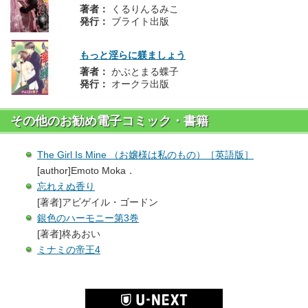
著者：
くるりんるみこ
発行：
ブライト出版
もっと淫らに躾ましょう
著者：
かぶとまる蝶子
発行：
オークラ出版
その他のお勧め電子コミック・書籍
The Girl Is Mine （お嬢様は私のもの）［英語版］
[author]Emoto Moka．
忘れえぬ香り
[著者]アビゲイル・ゴードン
銀色のハーモニー第3巻
[著者]柊あおい
ミナミの帝王4