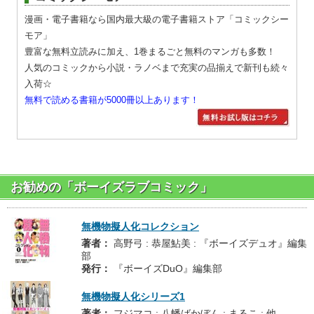
漫画・電子書籍なら国内最大級の電子書籍ストア「コミックシー
モア」
豊富な無料立読みに加え、1巻まるごと無料のマンガも多数！
人気のコミックから小説・ラノベまで充実の品揃えで新刊も続々
入荷☆
無料で読める書籍が5000冊以上あります！
お勧めの「ボーイズラブコミック」
無機物擬人化コレクション
著者：
高野弓 : 恭屋鮎美 : 『ボーイズデュオ』編集
部
発行：
『ボーイズDuO』編集部
無機物擬人化シリーズ1
著者：
フジマコ : 八幡ばかぼん : まるこ : 他