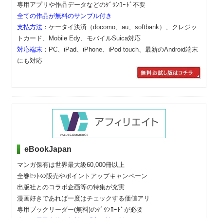
専用アプリや作品データなどのﾀﾞｳﾝﾛｰﾄﾞ不要
全ての作品が無料のサンプル付き
支払方法
：ケータイ決済（docomo、au、softbank）、クレジッ
トカード、Mobile Edy、モバイルSuica対応
対応端末
：PC、iPad、iPhone、iPod touch、最新のAndroid端末
にも対応
eBookJapan
マンガ保有は世界最大級60,000冊以上
全巻ｾｯﾄの販売やポイントアップキャンペーン
出版社とのコラボ企画等の特集が充実
漫画好きであれば一度はチェックする価値アリ
専用ブックリーダー(無料)のﾀﾞｳﾝﾛｰﾄﾞが必要