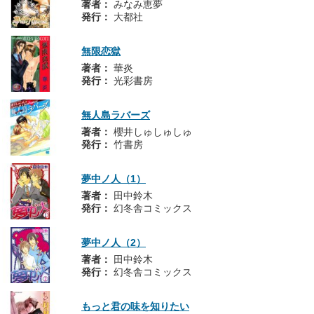
著者：
みなみ恵夢
発行：
大都社
無限恋獄
著者：
華炎
発行：
光彩書房
無人島ラバーズ
著者：
櫻井しゅしゅしゅ
発行：
竹書房
夢中ノ人（1）
著者：
田中鈴木
発行：
幻冬舎コミックス
夢中ノ人（2）
著者：
田中鈴木
発行：
幻冬舎コミックス
もっと君の味を知りたい