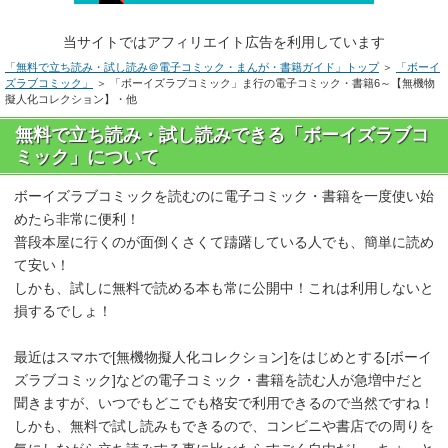
当サイトではアフィリエイト広告を利用しています
「無料で立ち読み・試し読み＠電子コミック・まんが・書籍ガイド」トップ
＞
「ボーイ
ズラブコミック」
＞ 「ボーイズラブコミック」ま行の電子コミック・書籍6～【無機物
擬人化コレクション】・他
無料で立ち読み・試し読みできる「ボーイズラブコ
ミック」について
ボーイズラブコミックを読むのに電子コミック・書籍を一度使い始
めたら非常に便利！
普段本屋に行くのが面倒くさくて躊躇している人でも、簡単に読め
て安い！
しかも、試しに無料で読める本も常に公開中！これは利用しないと
損するでしょ！
最近はスマホで[無機物擬人化コレクション]をはじめとする[ボーイ
ズラブコミック]などの電子コミック・書籍を読む人が急増中だと
聞きますが、いつでもどこでも格安で利用できるので当然ですね！
しかも、無料で試し読みもできるので、コンビニや書店での周りを