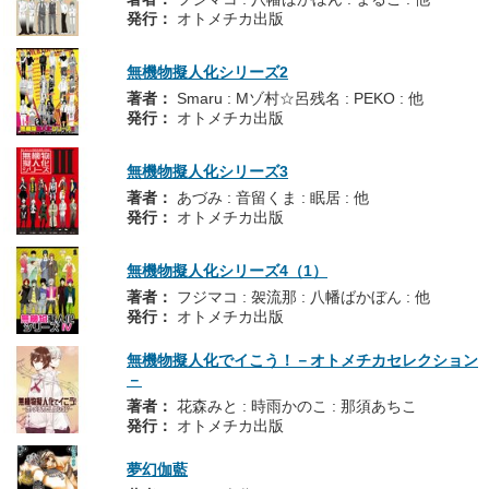
発行：
オトメチカ出版
無機物擬人化シリーズ2
著者：
Smaru : Mゾ村☆呂残名 : PEKO : 他
発行：
オトメチカ出版
無機物擬人化シリーズ3
著者：
あづみ : 音留くま : 眠居 : 他
発行：
オトメチカ出版
無機物擬人化シリーズ4（1）
著者：
フジマコ : 袈流那 : 八幡ばかぼん : 他
発行：
オトメチカ出版
無機物擬人化でイこう！－オトメチカセレクション
－
著者：
花森みと : 時雨かのこ : 那須あちこ
発行：
オトメチカ出版
夢幻伽藍