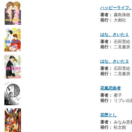
ハッピーライフ
著者：
霧島珠樹
発行：
大都社
はな、さいた１
著者：
石田育絵
発行：
二見書房
はな、さいた２
著者：
石田育絵
発行：
二見書房
花嵐恋曲者
著者：
蜜子
発行：
リブレ出
花堕とし
著者：
みなみ恵
発行：
松文館