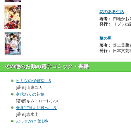
花のある生活
著者：
門地かお
発行：
リブレ出
華の男
著者：
葵二葉
著
発行：
日本文芸
その他のお勧め電子コミック・書籍
ヒミツの保健室 3
[著者]山東ユカ
身代わりの花嫁
[著者]キム・ローレンス
蒼き宇宙より君へ ３
[著者]志水圭
ぶっ☆かけ 第1巻