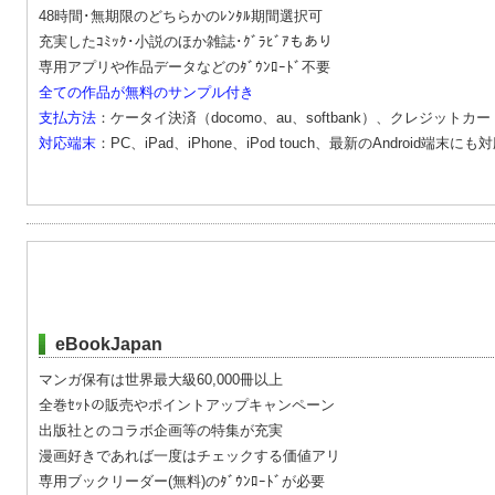
48時間･無期限のどちらかのﾚﾝﾀﾙ期間選択可
充実したｺﾐｯｸ･小説のほか雑誌･ｸﾞﾗﾋﾞｱもあり
専用アプリや作品データなどのﾀﾞｳﾝﾛｰﾄﾞ不要
全ての作品が無料のサンプル付き
支払方法
：ケータイ決済（docomo、au、softbank）、クレジットカード、
対応端末
：PC、iPad、iPhone、iPod touch、最新のAndroid端末にも
eBookJapan
マンガ保有は世界最大級60,000冊以上
全巻ｾｯﾄの販売やポイントアップキャンペーン
出版社とのコラボ企画等の特集が充実
漫画好きであれば一度はチェックする価値アリ
専用ブックリーダー(無料)のﾀﾞｳﾝﾛｰﾄﾞが必要