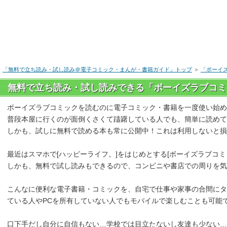
「無料で立ち読み・試し読み＠電子コミック・まんが・書籍ガイド」トップ
＞
「ボーイ
無料で立ち読み・試し読みできる「ボーイズラブコミ
ボーイズラブコミックを読むのに電子コミック・書籍を一度使い始
普段本屋に行くのが面倒くさくて躊躇している人でも、簡単に読めて
しかも、試しに無料で読める本も常に公開中！これは利用しないと損
最近はスマホで[ハッピーライフ。]をはじめとする[ボーイズラブコ
しかも、無料で試し読みもできるので、コンビニや書店での周りを気
こんなに便利な電子書籍・コミックを、自宅で仕事や家事の合間にタブ
ている人やPCを所有していない人でもモバイルで楽しむことも可能
口下手だし自分に自信もない…学校では目立たないし友達も少ない