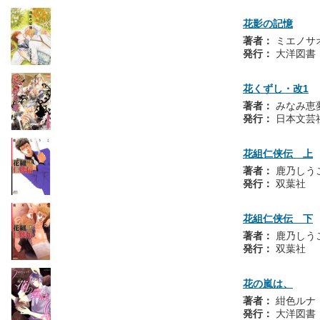
花影の記憶
著者：
ミエノサ
発行：
大洋図書
花くずし・改1
著者：
みなみ恵
発行：
日本文芸
花組仁侠伝 上
著者：
鹿乃しう
発行：
双葉社
花組仁侠伝 下
著者：
鹿乃しう
発行：
双葉社
花の嵐は、
著者：
紺色ルナ
発行：
大洋図書