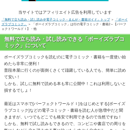
当サイトではアフィリエイト広告を利用しています
「無料で立ち読み・試し読み＠電子コミック・まんが・書籍ガイド」トップ
＞
「ボーイ
ズラブコミック」
＞ 「ボーイズラブコミック」は行の電子コミック・書籍2～【パーフ
ェクトワールドＩ】・他
無料で立ち読み・試し読みできる「ボーイズラブコ
ミック」について
ボーイズラブコミックを読むのに電子コミック・書籍を一度使い始
めたら非常に便利！
普段本屋に行くのが面倒くさくて躊躇している人でも、簡単に読め
て安い！
しかも、試しに無料で読める本も常に公開中！これは利用しないと
損するでしょ！
最近はスマホで[パーフェクトワールドＩ]をはじめとする[ボーイズ
ラブコミック]などの電子コミック・書籍を読む人が急増中だと聞
きますが、いつでもどこでも格安で利用できるので当然ですね！
しかも、無料で試し読みもできるので、コンビニや書店での周りを