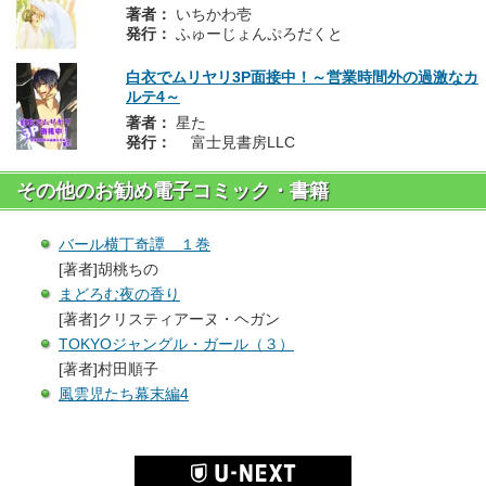
著者：
いちかわ壱
発行：
ふゅーじょんぷろだくと
白衣でムリヤリ3P面接中！～営業時間外の過激なカ
ルテ4～
著者：
星た
発行：
富士見書房LLC
その他のお勧め電子コミック・書籍
バール横丁奇譚 １巻
[著者]胡桃ちの
まどろむ夜の香り
[著者]クリスティアーヌ・ヘガン
TOKYOジャングル・ガール（３）
[著者]村田順子
風雲児たち幕末編4