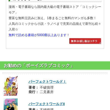
漫画・電子書籍なら国内最大級の電子書籍ストア「コミックシー
モア」
豊富な無料立読みに加え、1巻まるごと無料のマンガも多数！
人気のコミックから小説・ラノベまで充実の品揃えで新刊も続々
入荷☆
無料で読める書籍が5000冊以上あります！
お勧めの「ボーイズラブコミック」
パーフェクトワールドＩ
著者：
不破慎理
発行：
二見書房
パーフェクトワールドII
著者：
不破慎理