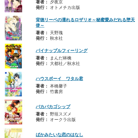
著者：
夕夜京
発行：
オトメチカ出版
背徳リーベの濡れるロザリオ～秘蜜愛みだれる堕天
使～
著者：
天野瑰
発行：
秋水社
パイナップルフィーリング
著者：
まんだ林檎
発行：
大都社／秋水社
ハウスボーイ ワタル君
著者：
本橋馨子
発行：
竹書房
バカバカゴシップ
著者：
野垣スズメ
発行：
オークラ出版
ばかみたいな恋のはなし