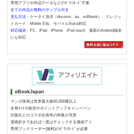
専用アプリや作品データなどのﾀﾞｳﾝﾛｰﾄﾞ不要
全ての作品が無料のサンプル付き
支払方法
：ケータイ決済（docomo、au、softbank）、クレジッ
トカード、Mobile Edy、モバイルSuica対応
対応端末
：PC、iPad、iPhone、iPod touch、最新のAndroid端末
にも対応
eBookJapan
マンガ保有は世界最大級60,000冊以上
全巻ｾｯﾄの販売やポイントアップキャンペーン
出版社とのコラボ企画等の特集が充実
漫画好きであれば一度はチェックする価値アリ
専用ブックリーダー(無料)のﾀﾞｳﾝﾛｰﾄﾞが必要