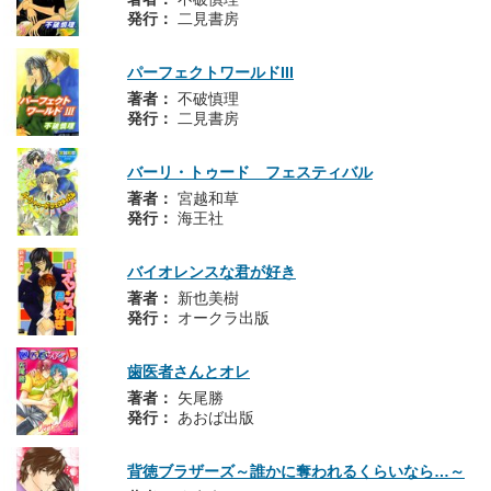
発行：
二見書房
パーフェクトワールドIII
著者：
不破慎理
発行：
二見書房
バーリ・トゥード フェスティバル
著者：
宮越和草
発行：
海王社
バイオレンスな君が好き
著者：
新也美樹
発行：
オークラ出版
歯医者さんとオレ
著者：
矢尾勝
発行：
あおば出版
背徳ブラザーズ～誰かに奪われるくらいなら…～