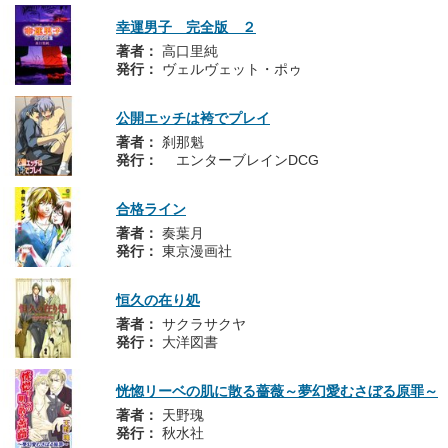
幸運男子 完全版 ２
著者：
高口里純
発行：
ヴェルヴェット・ポゥ
公開エッチは袴でプレイ
著者：
刹那魁
発行：
エンターブレインDCG
合格ライン
著者：
奏葉月
発行：
東京漫画社
恒久の在り処
著者：
サクラサクヤ
発行：
大洋図書
恍惚リーベの肌に散る薔薇～夢幻愛むさぼる原罪～
著者：
天野瑰
発行：
秋水社