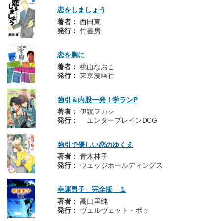
恋をしましょう
著者：
西田東
発行：
竹書房
恋を胸に
著者：
桃山なおこ
発行：
東京漫画社
強引＆内股一発！学ランP
著者：
伊読ヲカシ
発行：
エンターブレインDCG
強引で優しい恋のゆくえ
著者：
青木林子
発行：
ウェッジホールディングス
幸運男子 完全版 １
著者：
高口里純
発行：
ヴェルヴェット・ポゥ