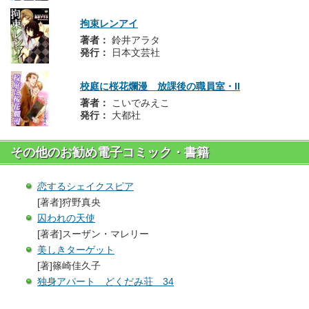
拘束レンアイ
著者：
鈴井アラタ
発行：
日本文芸社
校庭に桜花爛漫 放課後の職員室・II
著者：
こいでみえこ
発行：
大都社
その他のお勧め電子コミック・書籍
恋するシェイクスピア
[著者]狩野真央
囚われの天使
[著者]スーザン・マレリー
美しきターゲット
[著]篠崎佳久子
独身アパート どくだみ荘 34