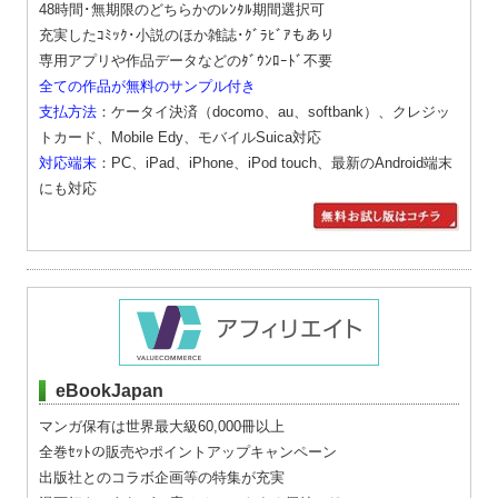
48時間･無期限のどちらかのﾚﾝﾀﾙ期間選択可
充実したｺﾐｯｸ･小説のほか雑誌･ｸﾞﾗﾋﾞｱもあり
専用アプリや作品データなどのﾀﾞｳﾝﾛｰﾄﾞ不要
全ての作品が無料のサンプル付き
支払方法
：ケータイ決済（docomo、au、softbank）、クレジッ
トカード、Mobile Edy、モバイルSuica対応
対応端末
：PC、iPad、iPhone、iPod touch、最新のAndroid端末
にも対応
eBookJapan
マンガ保有は世界最大級60,000冊以上
全巻ｾｯﾄの販売やポイントアップキャンペーン
出版社とのコラボ企画等の特集が充実