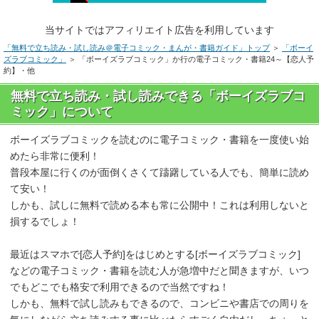
当サイトではアフィリエイト広告を利用しています
「無料で立ち読み・試し読み＠電子コミック・まんが・書籍ガイド」トップ
＞
「ボーイ
ズラブコミック」
＞ 「ボーイズラブコミック」か行の電子コミック・書籍24～【恋人予
約】・他
無料で立ち読み・試し読みできる「ボーイズラブコ
ミック」について
ボーイズラブコミックを読むのに電子コミック・書籍を一度使い始
めたら非常に便利！
普段本屋に行くのが面倒くさくて躊躇している人でも、簡単に読め
て安い！
しかも、試しに無料で読める本も常に公開中！これは利用しないと
損するでしょ！
最近はスマホで[恋人予約]をはじめとする[ボーイズラブコミック]
などの電子コミック・書籍を読む人が急増中だと聞きますが、いつ
でもどこでも格安で利用できるので当然ですね！
しかも、無料で試し読みもできるので、コンビニや書店での周りを