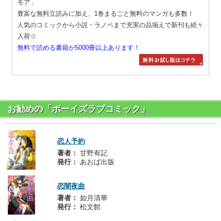
モア」
豊富な無料立読みに加え、1巻まるごと無料のマンガも多数！
人気のコミックから小説・ラノベまで充実の品揃えで新刊も続々
入荷☆
無料で読める書籍が5000冊以上あります！
お勧めの「ボーイズラブコミック」
恋人予約
著者：
甘野有記
発行：
あおば出版
恋闇夜曲
著者：
如月清華
発行：
松文館