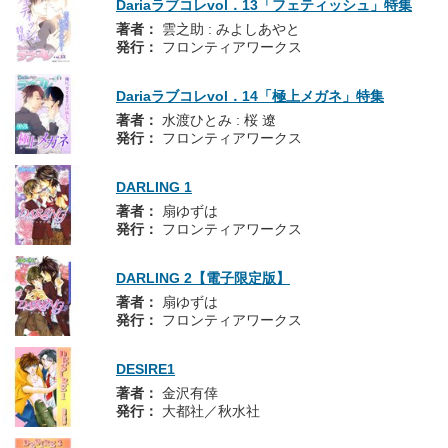
Dariaラブコレvol．13「フェティッシュ」特集
著者：
雲之助 : みよしあやと
発行：
フロンティアワークス
Dariaラブコレvol．14「極上メガネ」特集
著者：
水渡ひとみ : 桜 遼
発行：
フロンティアワークス
DARLING 1
著者：
扇ゆずは
発行：
フロンティアワークス
DARLING 2【電子限定版】
著者：
扇ゆずは
発行：
フロンティアワークス
DESIRE1
著者：
金沢有倖
発行：
大都社／秋水社