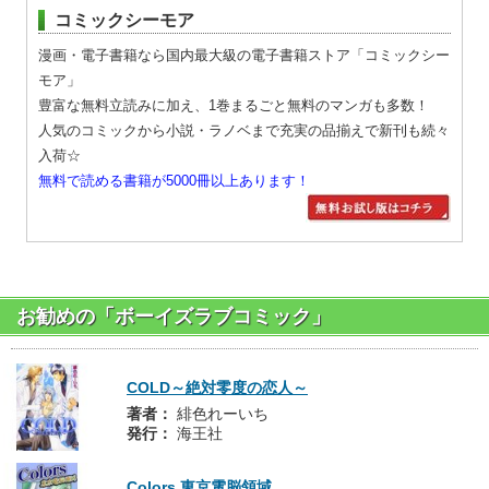
コミックシーモア
漫画・電子書籍なら国内最大級の電子書籍ストア「コミックシー
モア」
豊富な無料立読みに加え、1巻まるごと無料のマンガも多数！
人気のコミックから小説・ラノベまで充実の品揃えで新刊も続々
入荷☆
無料で読める書籍が5000冊以上あります！
お勧めの「ボーイズラブコミック」
COLD～絶対零度の恋人～
著者：
緋色れーいち
発行：
海王社
Colors 東京電脳領域