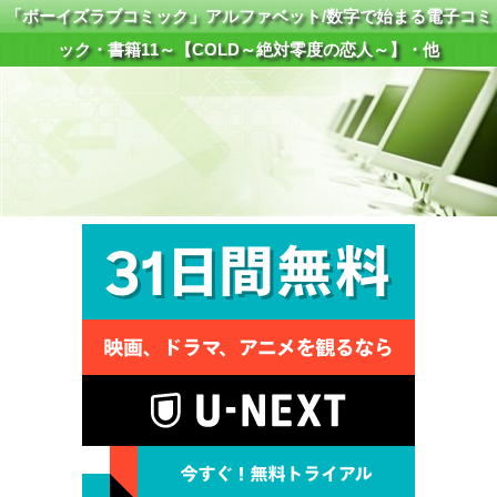
「ボーイズラブコミック」アルファベット/数字で始まる電子コミ
ック・書籍11～【COLD～絶対零度の恋人～】・他