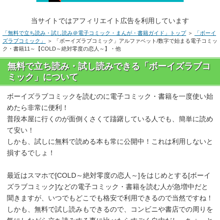
当サイトではアフィリエイト広告を利用しています
「無料で立ち読み・試し読み＠電子コミック・まんが・書籍ガイド」トップ
＞
「ボーイ
ズラブコミック」
＞ 「ボーイズラブコミック」アルファベット/数字で始まる電子コミッ
ク・書籍11～【COLD～絶対零度の恋人～】・他
無料で立ち読み・試し読みできる「ボーイズラブコ
ミック」について
ボーイズラブコミックを読むのに電子コミック・書籍を一度使い始
めたら非常に便利！
普段本屋に行くのが面倒くさくて躊躇している人でも、簡単に読め
て安い！
しかも、試しに無料で読める本も常に公開中！これは利用しないと
損するでしょ！
最近はスマホで[COLD～絶対零度の恋人～]をはじめとする[ボーイ
ズラブコミック]などの電子コミック・書籍を読む人が急増中だと
聞きますが、いつでもどこでも格安で利用できるので当然ですね！
しかも、無料で試し読みもできるので、コンビニや書店での周りを