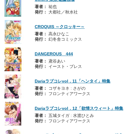
著者：
祐也
発行：
大都社／秋水社
CROQUIS ～クロッキー～
著者：
高永ひなこ
発行：
幻冬舎コミックス
DANGEROUS 444
著者：
鳶谷あい
発行：
イースト・プレス
Dariaラブコレvol．11「ヘンタイ」特集
著者：
コザキヨネ : さがの
発行：
フロンティアワークス
Dariaラブコレvol．12「欲情スウィート」特集
著者：
五城タイガ : 水渡ひとみ
発行：
フロンティアワークス