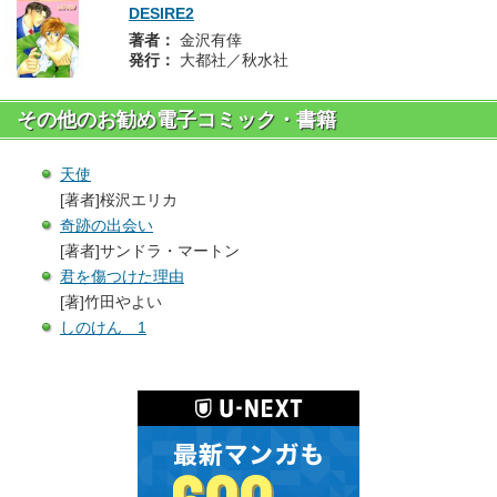
DESIRE2
著者：
金沢有倖
発行：
大都社／秋水社
その他のお勧め電子コミック・書籍
天使
[著者]桜沢エリカ
奇跡の出会い
[著者]サンドラ・マートン
君を傷つけた理由
[著]竹田やよい
しのけん 1