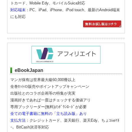
トカード、Mobile Edy、モバイルSuica対応
対応端末
：PC、iPad、iPhone、iPod touch、最新のAndroid端末
にも対応
eBookJapan
マンガ保有は世界最大級60,000冊以上
全巻ｾｯﾄの販売やポイントアップキャンペーン
出版社とのコラボ企画等の特集が充実
漫画好きであれば一度はチェックする価値アリ
専用ブックリーダー(無料)のﾀﾞｳﾝﾛｰﾄﾞが必要
全ての電子書籍に無料の「立ち読み版」あり
支払方法
：クレジットカード、楽天銀行、楽天Edy、ちょｺﾑeﾏﾈ
ｰ、BitCash決済等対応