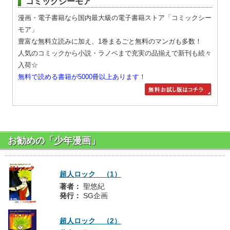
コミックシーモア
漫画・電子書籍なら国内最大級の電子書籍ストア「コミックシー
モア」
豊富な無料立読みに加え、1巻まるごと無料のマンガも多数！
人気のコミックから小説・ラノベまで充実の品揃えで新刊も続々
入荷☆
無料で読める書籍が5000冊以上あります！
お勧めの「少年漫画」
超人ロック （1）
著者：
聖悠紀
発行：
SG企画
超人ロック （2）