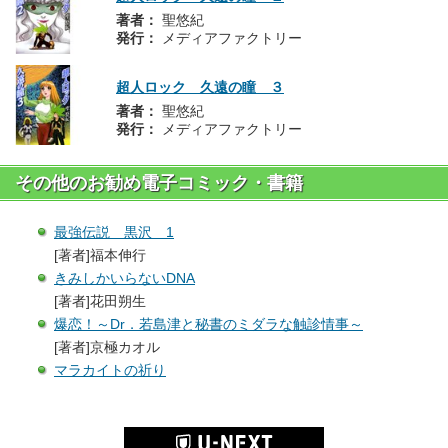
著者：
聖悠紀
発行：
メディアファクトリー
超人ロック 久遠の瞳 ３
著者：
聖悠紀
発行：
メディアファクトリー
その他のお勧め電子コミック・書籍
最強伝説 黒沢 1
[著者]福本伸行
きみしかいらないDNA
[著者]花田朔生
爆恋！～Dr．若島津と秘書のミダラな触診情事～
[著者]京極カオル
マラカイトの祈り