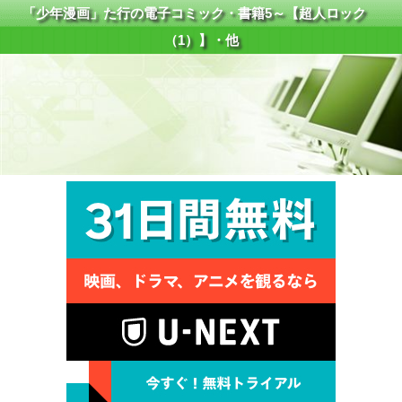
「少年漫画」た行の電子コミック・書籍5～【超人ロック
（1）】・他