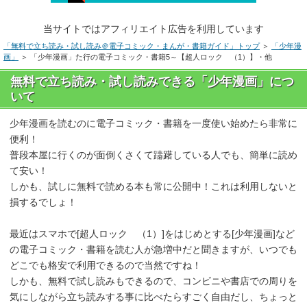
当サイトではアフィリエイト広告を利用しています
「無料で立ち読み・試し読み＠電子コミック・まんが・書籍ガイド」トップ
＞
「少年漫
画」
＞ 「少年漫画」た行の電子コミック・書籍5～【超人ロック （1）】・他
無料で立ち読み・試し読みできる「少年漫画」につ
いて
少年漫画を読むのに電子コミック・書籍を一度使い始めたら非常に
便利！
普段本屋に行くのが面倒くさくて躊躇している人でも、簡単に読め
て安い！
しかも、試しに無料で読める本も常に公開中！これは利用しないと
損するでしょ！
最近はスマホで[超人ロック （1）]をはじめとする[少年漫画]など
の電子コミック・書籍を読む人が急増中だと聞きますが、いつでも
どこでも格安で利用できるので当然ですね！
しかも、無料で試し読みもできるので、コンビニや書店での周りを
気にしながら立ち読みする事に比べたらすごく自由だし、ちょっと