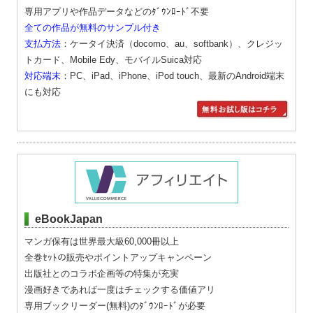
専用アプリや作品データなどのﾀﾞｳﾝﾛｰﾄﾞ不要
全ての作品が無料のサンプル付き
支払方法
：ケータイ決済（docomo、au、softbank）、クレジッ
トカード、Mobile Edy、モバイルSuica対応
対応端末
：PC、iPad、iPhone、iPod touch、最新のAndroid端末
にも対応
eBookJapan
マンガ保有は世界最大級60,000冊以上
全巻ｾｯﾄの販売やポイントアップキャンペーン
出版社とのコラボ企画等の特集が充実
漫画好きであれば一度はチェックする価値アリ
専用ブックリーダー(無料)のﾀﾞｳﾝﾛｰﾄﾞが必要