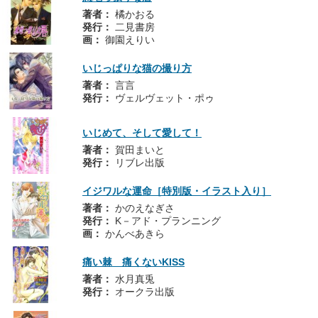
著者：
橘かおる
発行：
二見書房
画：
御園えりい
いじっぱりな猫の撮り方
著者：
言言
発行：
ヴェルヴェット・ポゥ
いじめて、そして愛して！
著者：
賀田まいと
発行：
リブレ出版
イジワルな運命［特別版・イラスト入り］
著者：
かのえなぎさ
発行：
K－アド・プランニング
画：
かんべあきら
痛い棘 痛くないKISS
著者：
水月真兎
発行：
オークラ出版