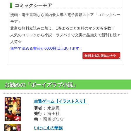
コミックシーモア
漫画・電子書籍なら国内最大級の電子書籍ストア「コミックシー
モア」
豊富な無料立読みに加え、1巻まるごと無料のマンガも多数！
人気のコミックから小説・ラノベまで充実の品揃えで新刊も続々
入荷☆
無料で読める書籍が5000冊以上あります！
お勧めの「ボーイズラブ小説」
生贄ゲーム【イラスト入り】
著者：
水島忍
発行：
海王社
画：
南国ばなな
いけにえの華族