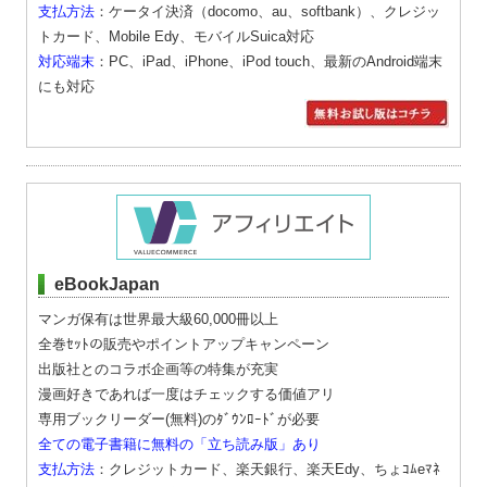
支払方法
：ケータイ決済（docomo、au、softbank）、クレジッ
トカード、Mobile Edy、モバイルSuica対応
対応端末
：PC、iPad、iPhone、iPod touch、最新のAndroid端末
にも対応
eBookJapan
マンガ保有は世界最大級60,000冊以上
全巻ｾｯﾄの販売やポイントアップキャンペーン
出版社とのコラボ企画等の特集が充実
漫画好きであれば一度はチェックする価値アリ
専用ブックリーダー(無料)のﾀﾞｳﾝﾛｰﾄﾞが必要
全ての電子書籍に無料の「立ち読み版」あり
支払方法
：クレジットカード、楽天銀行、楽天Edy、ちょｺﾑeﾏﾈ