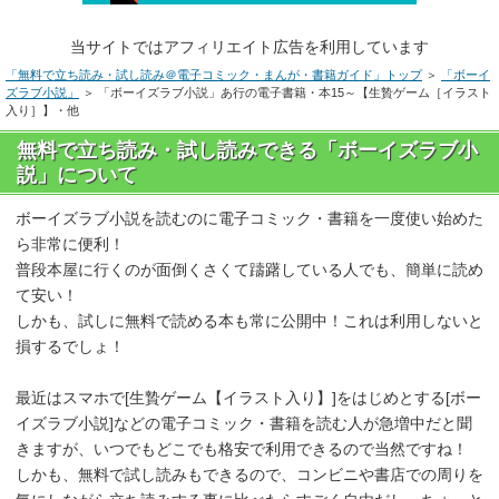
当サイトではアフィリエイト広告を利用しています
「無料で立ち読み・試し読み＠電子コミック・まんが・書籍ガイド」トップ
＞
「ボーイ
ズラブ小説」
＞ 「ボーイズラブ小説」あ行の電子書籍・本15～【生贄ゲーム［イラスト
入り］】・他
無料で立ち読み・試し読みできる「ボーイズラブ小
説」について
ボーイズラブ小説を読むのに電子コミック・書籍を一度使い始めた
ら非常に便利！
普段本屋に行くのが面倒くさくて躊躇している人でも、簡単に読め
て安い！
しかも、試しに無料で読める本も常に公開中！これは利用しないと
損するでしょ！
最近はスマホで[生贄ゲーム【イラスト入り】]をはじめとする[ボー
イズラブ小説]などの電子コミック・書籍を読む人が急増中だと聞
きますが、いつでもどこでも格安で利用できるので当然ですね！
しかも、無料で試し読みもできるので、コンビニや書店での周りを