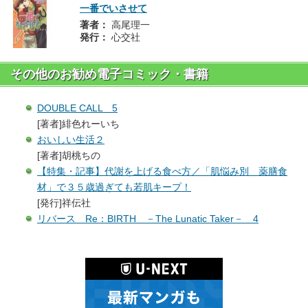
一番でいさせて
著者：
高尾理一
発行：
心交社
その他のお勧め電子コミック・書籍
DOUBLE CALL 5
[著者]緋色れーいち
おいしい生活２
[著者]胡桃ちの
【特集・記事】代謝を上げる食べ方／「肌悩み別 薬膳食
材」で３５歳過ぎても若肌キープ！
[発行]祥伝社
リバース Re：BIRTH －The Lunatic Taker－ 4