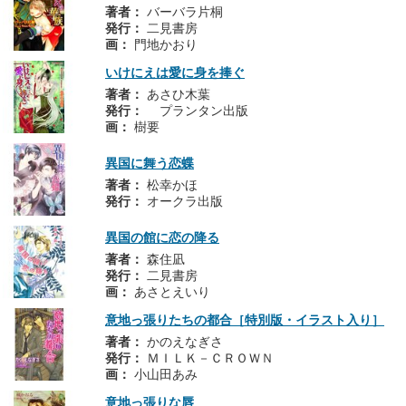
著者：
バーバラ片桐
発行：
二見書房
画：
門地かおり
いけにえは愛に身を捧ぐ
著者：
あさひ木葉
発行：
プランタン出版
画：
樹要
異国に舞う恋蝶
著者：
松幸かほ
発行：
オークラ出版
異国の館に恋の降る
著者：
森住凪
発行：
二見書房
画：
あさとえいり
意地っ張りたちの都合［特別版・イラスト入り］
著者：
かのえなぎさ
発行：
ＭＩＬＫ－ＣＲＯＷＮ
画：
小山田あみ
意地っ張りな唇