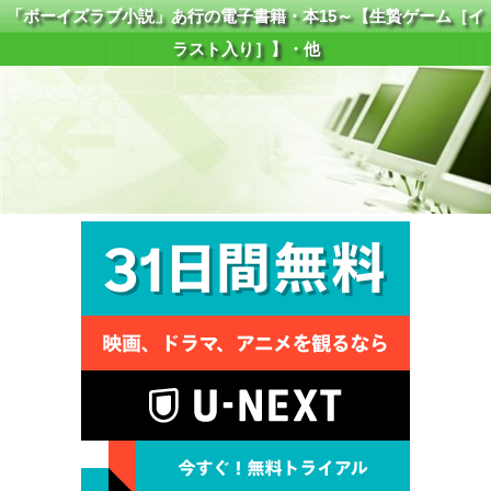
「ボーイズラブ小説」あ行の電子書籍・本15～【生贄ゲーム［イ
ラスト入り］】・他