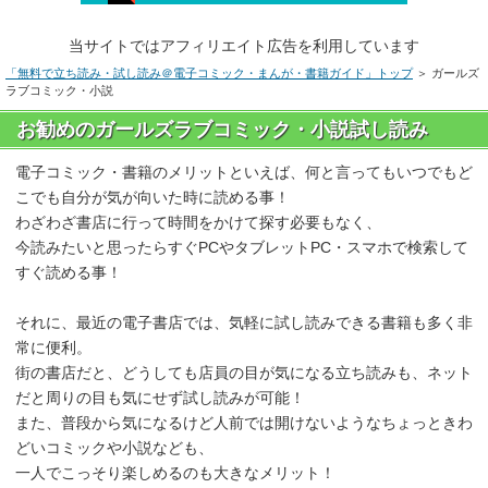
当サイトではアフィリエイト広告を利用しています
「無料で立ち読み・試し読み＠電子コミック・まんが・書籍ガイド」トップ
＞ ガールズ
ラブコミック・小説
お勧めのガールズラブコミック・小説試し読み
電子コミック・書籍のメリットといえば、何と言ってもいつでもど
こでも自分が気が向いた時に読める事！
わざわざ書店に行って時間をかけて探す必要もなく、
今読みたいと思ったらすぐPCやタブレットPC・スマホで検索して
すぐ読める事！
それに、最近の電子書店では、気軽に試し読みできる書籍も多く非
常に便利。
街の書店だと、どうしても店員の目が気になる立ち読みも、ネット
だと周りの目も気にせず試し読みが可能！
また、普段から気になるけど人前では開けないようなちょっときわ
どいコミックや小説なども、
一人でこっそり楽しめるのも大きなメリット！