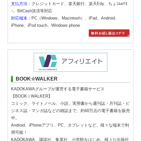
支払方法
：クレジットカード、楽天銀行、楽天Edy、ちょｺﾑeﾏﾈ
ｰ、BitCash決済等対応
対応端末
：PC（Windows、Macintosh）、iPad、Android、
iPhone、iPod touch、Windows phone
BOOK☆WALKER
KADOKAWAグループが運営する電子書籍サービス
【BOOK☆WALKER】
コミック、ライトノベル、小説、実用書から週刊誌・月刊誌・ビ
ジネス誌・マンガ誌などの雑誌まで、約60万点の電子書籍を販売
中。
Android、iPhoneアプリ、PC、タブレットなど、様々な端末で利
用可能！
KADOKAWA、講談社、集英社、小学館をはじめ、様々な出版社