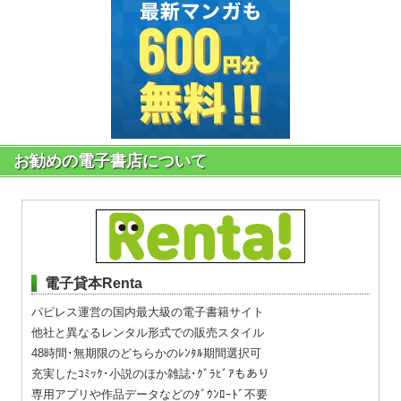
お勧めの電子書店について
電子貸本Renta
パピレス運営の国内最大級の電子書籍サイト
他社と異なるレンタル形式での販売スタイル
48時間･無期限のどちらかのﾚﾝﾀﾙ期間選択可
充実したｺﾐｯｸ･小説のほか雑誌･ｸﾞﾗﾋﾞｱもあり
専用アプリや作品データなどのﾀﾞｳﾝﾛｰﾄﾞ不要