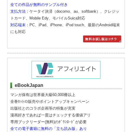
全ての作品が無料のサンプル付き
支払方法
：ケータイ決済（docomo、au、softbank）、クレジッ
トカード、Mobile Edy、モバイルSuica対応
対応端末
：PC、iPad、iPhone、iPod touch、最新のAndroid端末
にも対応
eBookJapan
マンガ保有は世界最大級60,000冊以上
全巻ｾｯﾄの販売やポイントアップキャンペーン
出版社とのコラボ企画等の特集が充実
漫画好きであれば一度はチェックする価値アリ
専用ブックリーダー(無料)のﾀﾞｳﾝﾛｰﾄﾞが必要
全ての電子書籍に無料の「立ち読み版」あり