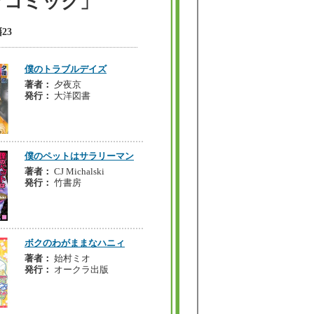
ブコミック」
23
僕のトラブルデイズ
著者：
夕夜京
発行：
大洋図書
僕のペットはサラリーマン
著者：
CJ Michalski
発行：
竹書房
ボクのわがままなハニィ
著者：
始村ミオ
発行：
オークラ出版