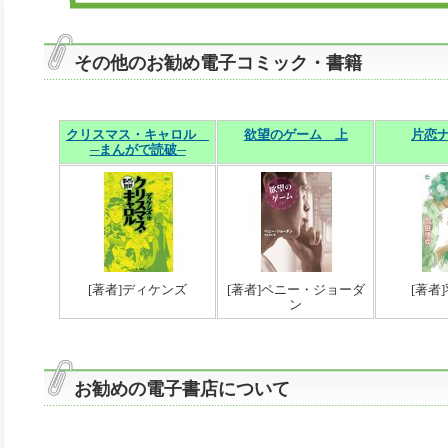
その他のお勧め電子コミック・書籍
クリスマス・キャロル
欲望のゲーム 上
片恋ナ
─まんがで読破─
[著者]ディケンズ
[著者]ペニー・ジョーダ
[著者
ン
お勧めの電子書店について