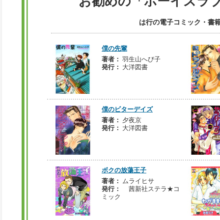
お勧めの「ボーイズラ
は行の電子コミック・書籍
僕の先輩
著者：
羽生山へび子
発行：
大洋図書
僕のビターデイズ
著者：
夕夜京
発行：
大洋図書
ボクの放蕩王子
著者：
ムライヒサ
発行：
茜新社ステラ★コ
ミック