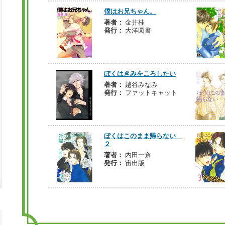
僕はお兄ちゃん。
著者：
金井桂
発行：
大洋図書
ぼくはきみをころしたい
著者：
越谷みなみ
発行：
ファットキャット
ぼくはこのまま帰らない
２
著者：
内田一奈
発行：
宙出版