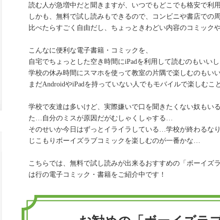
読む人が急増中だと聞きますが、いつでもどこでも格安で利
しかも、無料で試し読みもできるので、コンビニや書店での
比べたらすごく自由だし、ちょっときわどい内容のコミック
こんなに便利な電子書籍・コミックを、
自宅でちょっとした空き時間にiPadを利用して読むのもいいし
学校の休み時間にスマホを使って教室の片隅で楽しむのもい
まだAndroidやiPadを持っていない人でもモバイルで楽しむ
学校で友達は多いけど、実際嫌いで口を聞きたくない奴もい
た…自分のミスが原因だがむしゃくしゃする…
そのせいか今日はずっとイライラしている…学校が終わるな
じこもりボーイズラブコミックを楽しむのが一番かな…
こちらでは、無料で試し読みが出来るおすすめの「ボーイズ
は行の電子コミック・書籍をご紹介中です！