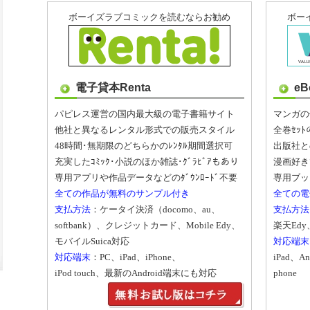
ボーイズラブコミックを読むならお勧め
ボー
電子貸本Renta
eB
パピレス運営の国内最大級の電子書籍サイト
マンガの
他社と異なるレンタル形式での販売スタイル
全巻ｾｯ
48時間･無期限のどちらかのﾚﾝﾀﾙ期間選択可
出版社と
充実したｺﾐｯｸ･小説のほか雑誌･ｸﾞﾗﾋﾞｱもあり
漫画好き
専用アプリや作品データなどのﾀﾞｳﾝﾛｰﾄﾞ不要
専用ブック
全ての作品が無料のサンプル付き
全ての電
支払方法
：ケータイ決済（docomo、au、
支払方法
softbank）、クレジットカード、Mobile Edy、
楽天Edy
モバイルSuica対応
対応端末
対応端末
：PC、iPad、iPhone、
iPad、An
iPod touch、最新のAndroid端末にも対応
phone