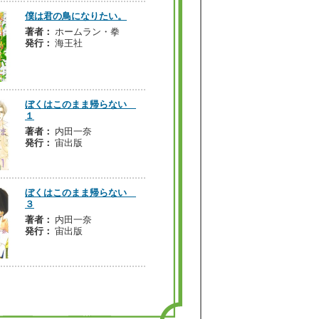
僕は君の鳥になりたい。
著者：
ホームラン・拳
発行：
海王社
ぼくはこのまま帰らない
１
著者：
内田一奈
発行：
宙出版
ぼくはこのまま帰らない
３
著者：
内田一奈
発行：
宙出版