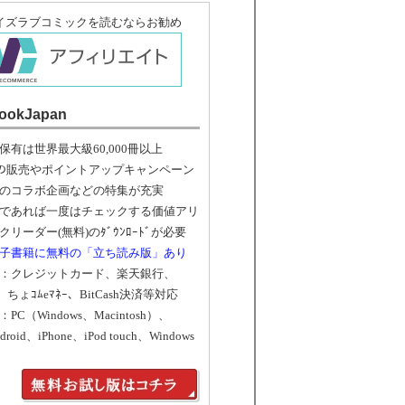
イズラブコミックを読むならお勧め
ookJapan
保有は世界最大級60,000冊以上
ﾄの販売やポイントアップキャンペーン
のコラボ企画などの特集が充実
であれば一度はチェックする価値アリ
リーダー(無料)のﾀﾞｳﾝﾛｰﾄﾞが必要
子書籍に無料の「立ち読み版」あり
：クレジットカード、楽天銀行、
、ちょｺﾑeﾏﾈｰ、BitCash決済等対応
：PC（Windows、Macintosh）、
droid、iPhone、iPod touch、Windows