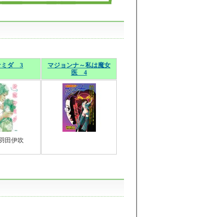
ミダ 3
マジョンナ～私は魔女
医 4
]羽田伊吹