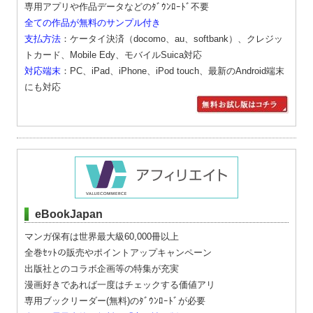
専用アプリや作品データなどのﾀﾞｳﾝﾛｰﾄﾞ不要
全ての作品が無料のサンプル付き
支払方法
：ケータイ決済（docomo、au、softbank）、クレジッ
トカード、Mobile Edy、モバイルSuica対応
対応端末
：PC、iPad、iPhone、iPod touch、最新のAndroid端末
にも対応
eBookJapan
マンガ保有は世界最大級60,000冊以上
全巻ｾｯﾄの販売やポイントアップキャンペーン
出版社とのコラボ企画等の特集が充実
漫画好きであれば一度はチェックする価値アリ
専用ブックリーダー(無料)のﾀﾞｳﾝﾛｰﾄﾞが必要