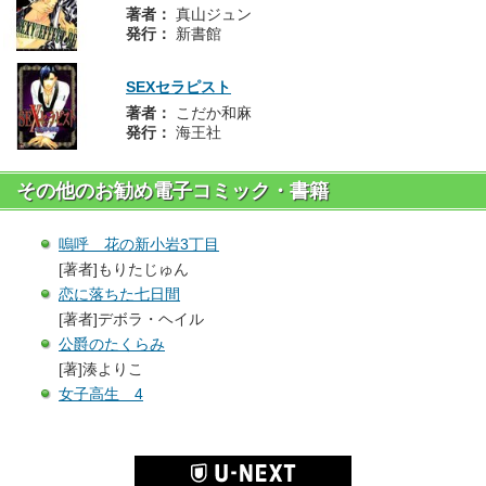
著者：
真山ジュン
発行：
新書館
SEXセラピスト
著者：
こだか和麻
発行：
海王社
その他のお勧め電子コミック・書籍
嗚呼 花の新小岩3丁目
[著者]もりたじゅん
恋に落ちた七日間
[著者]デボラ・ヘイル
公爵のたくらみ
[著]湊よりこ
女子高生 4