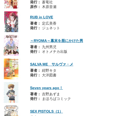
発行：
蒼竜社
原作：
木原音瀬
RUB in LOVE
著者：
定広美香
発行：
ジュネット
～RYOMA～幕末を股にかけた男
著者：
九州男児
発行：
オトメチカ出版
SALVA ME サルヴァ・メ
著者：
紺野キタ
発行：
大洋図書
Seven years ago！
著者：
吉野あずま
発行：
まほろばコミック
SEX PISTOLS（1）