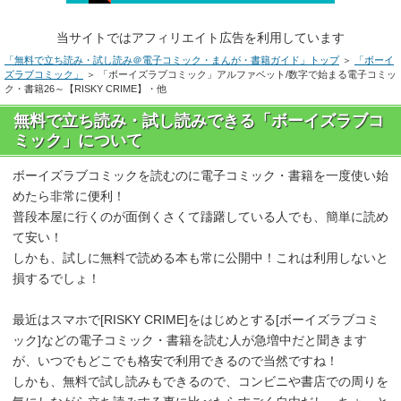
当サイトではアフィリエイト広告を利用しています
「無料で立ち読み・試し読み＠電子コミック・まんが・書籍ガイド」トップ
＞
「ボーイ
ズラブコミック」
＞ 「ボーイズラブコミック」アルファベット/数字で始まる電子コミッ
ク・書籍26～【RISKY CRIME】・他
無料で立ち読み・試し読みできる「ボーイズラブコ
ミック」について
ボーイズラブコミックを読むのに電子コミック・書籍を一度使い始
めたら非常に便利！
普段本屋に行くのが面倒くさくて躊躇している人でも、簡単に読め
て安い！
しかも、試しに無料で読める本も常に公開中！これは利用しないと
損するでしょ！
最近はスマホで[RISKY CRIME]をはじめとする[ボーイズラブコミ
ック]などの電子コミック・書籍を読む人が急増中だと聞きます
が、いつでもどこでも格安で利用できるので当然ですね！
しかも、無料で試し読みもできるので、コンビニや書店での周りを