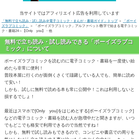
当サイトではアフィリエイト広告を利用しています
「無料で立ち読み・試し読み＠電子コミック・まんが・書籍ガイド」トップ
＞
「ボーイ
ズラブコミック」
＞ 「ボーイズラブコミック」アルファベット/数字で始まる電子コミッ
ク・書籍24～【Only you】・他
無料で立ち読み・試し読みできる「ボーイズラブコ
ミック」について
ボーイズラブコミックを読むのに電子コミック・書籍を一度使い始
めたら非常に便利！
普段本屋に行くのが面倒くさくて躊躇している人でも、簡単に読め
て安い！
しかも、試しに無料で読める本も常に公開中！これは利用しないと
損するでしょ！
最近はスマホで[Only you]をはじめとする[ボーイズラブコミック]
などの電子コミック・書籍を読む人が急増中だと聞きますが、いつ
でもどこでも格安で利用できるので当然ですね！
しかも、無料で試し読みもできるので、コンビニや書店での周りを