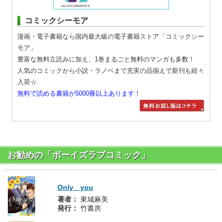
コミックシーモア
漫画・電子書籍なら国内最大級の電子書籍ストア「コミックシー
モア」
豊富な無料立読みに加え、1巻まるごと無料のマンガも多数！
人気のコミックから小説・ラノベまで充実の品揃えで新刊も続々
入荷☆
無料で読める書籍が5000冊以上あります！
お勧めの「ボーイズラブコミック」
Only you
著者：
東城麻美
発行：
竹書房