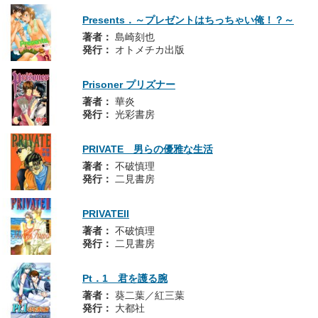
Presents．～プレゼントはちっちゃい俺！？～
著者：
島崎刻也
発行：
オトメチカ出版
Prisoner プリズナー
著者：
華炎
発行：
光彩書房
PRIVATE 男らの優雅な生活
著者：
不破慎理
発行：
二見書房
PRIVATEII
著者：
不破慎理
発行：
二見書房
Pt．1 君を護る腕
著者：
葵二葉／紅三葉
発行：
大都社