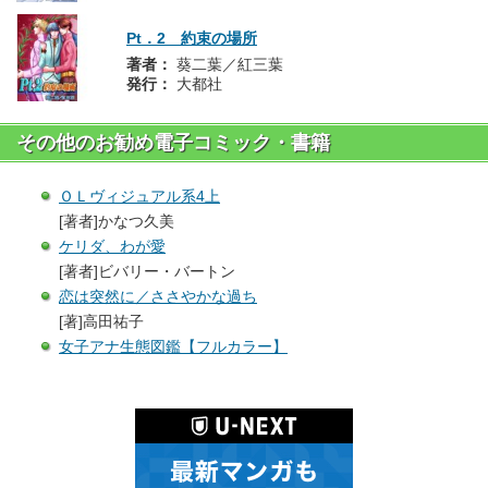
Pt．2 約束の場所
著者：
葵二葉／紅三葉
発行：
大都社
その他のお勧め電子コミック・書籍
ＯＬヴィジュアル系4上
[著者]かなつ久美
ケリダ、わが愛
[著者]ビバリー・バートン
恋は突然に／ささやかな過ち
[著]高田祐子
女子アナ生態図鑑【フルカラー】