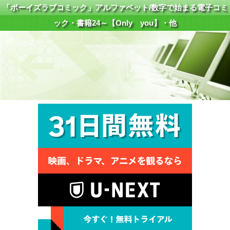
「ボーイズラブコミック」アルファベット/数字で始まる電子コミ
ック・書籍24～【Only you】・他