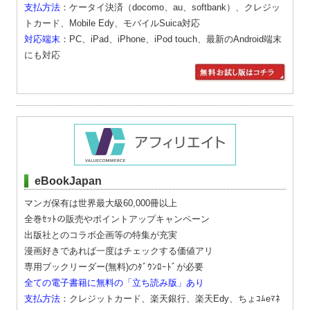
支払方法
：ケータイ決済（docomo、au、softbank）、クレジッ
トカード、Mobile Edy、モバイルSuica対応
対応端末
：PC、iPad、iPhone、iPod touch、最新のAndroid端末
にも対応
eBookJapan
マンガ保有は世界最大級60,000冊以上
全巻ｾｯﾄの販売やポイントアップキャンペーン
出版社とのコラボ企画等の特集が充実
漫画好きであれば一度はチェックする価値アリ
専用ブックリーダー(無料)のﾀﾞｳﾝﾛｰﾄﾞが必要
全ての電子書籍に無料の「立ち読み版」あり
支払方法
：クレジットカード、楽天銀行、楽天Edy、ちょｺﾑeﾏﾈ