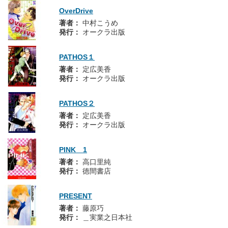
OverDrive
著者：
中村こうめ
発行：
オークラ出版
PATHOS１
著者：
定広美香
発行：
オークラ出版
PATHOS２
著者：
定広美香
発行：
オークラ出版
PINK 1
著者：
高口里純
発行：
徳間書店
PRESENT
著者：
藤原巧
発行：
＿実業之日本社