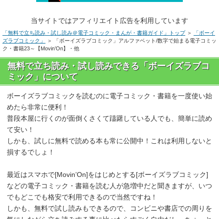
当サイトではアフィリエイト広告を利用しています
「無料で立ち読み・試し読み＠電子コミック・まんが・書籍ガイド」トップ
＞
「ボーイ
ズラブコミック」
＞ 「ボーイズラブコミック」アルファベット/数字で始まる電子コミッ
ク・書籍23～【Movin’On】・他
無料で立ち読み・試し読みできる「ボーイズラブコ
ミック」について
ボーイズラブコミックを読むのに電子コミック・書籍を一度使い始
めたら非常に便利！
普段本屋に行くのが面倒くさくて躊躇している人でも、簡単に読め
て安い！
しかも、試しに無料で読める本も常に公開中！これは利用しないと
損するでしょ！
最近はスマホで[Movin’On]をはじめとする[ボーイズラブコミック]
などの電子コミック・書籍を読む人が急増中だと聞きますが、いつ
でもどこでも格安で利用できるので当然ですね！
しかも、無料で試し読みもできるので、コンビニや書店での周りを