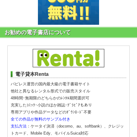
お勧めの電子書店について
電子貸本Renta
パピレス運営の国内最大級の電子書籍サイト
他社と異なるレンタル形式での販売スタイル
48時間･無期限のどちらかのﾚﾝﾀﾙ期間選択可
充実したｺﾐｯｸ･小説のほか雑誌･ｸﾞﾗﾋﾞｱもあり
専用アプリや作品データなどのﾀﾞｳﾝﾛｰﾄﾞ不要
全ての作品が無料のサンプル付き
支払方法
：ケータイ決済（docomo、au、softbank）、クレジッ
トカード、Mobile Edy、モバイルSuica対応