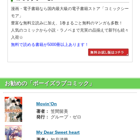
漫画・電子書籍なら国内最大級の電子書籍ストア「コミックシー
モア」
豊富な無料立読みに加え、1巻まるごと無料のマンガも多数！
人気のコミックから小説・ラノベまで充実の品揃えで新刊も続々
入荷☆
無料で読める書籍が5000冊以上あります！
お勧めの「ボーイズラブコミック」
Movin’On
著者：
笠間留美
発行：
グループ・ゼロ
My Dear Sweet heart
著者：
如月清華