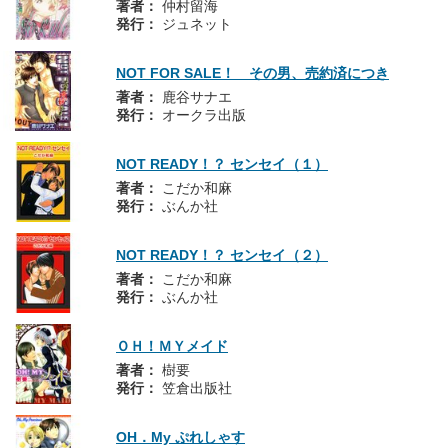
著者：
仲村留海
発行：
ジュネット
NOT FOR SALE！ その男、売約済につき
著者：
鹿谷サナエ
発行：
オークラ出版
NOT READY！？ センセイ（１）
著者：
こだか和麻
発行：
ぶんか社
NOT READY！？ センセイ（２）
著者：
こだか和麻
発行：
ぶんか社
ＯＨ！ＭＹメイド
著者：
樹要
発行：
笠倉出版社
OH．My ぷれしゃす