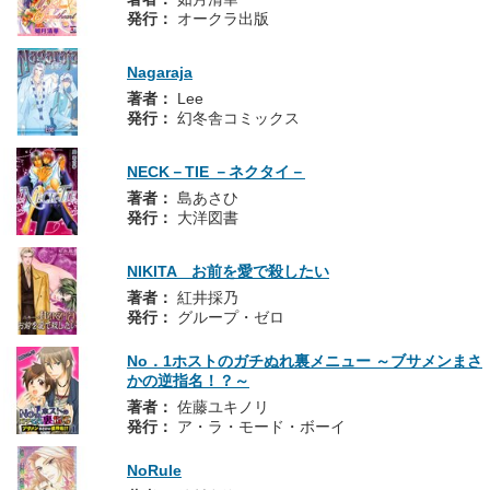
発行：
オークラ出版
Nagaraja
著者：
Lee
発行：
幻冬舎コミックス
NECK－TIE －ネクタイ－
著者：
島あさひ
発行：
大洋図書
NIKITA お前を愛で殺したい
著者：
紅井採乃
発行：
グループ・ゼロ
No．1ホストのガチぬれ裏メニュー ～ブサメンまさ
かの逆指名！？～
著者：
佐藤ユキノリ
発行：
ア・ラ・モード・ボーイ
NoRule