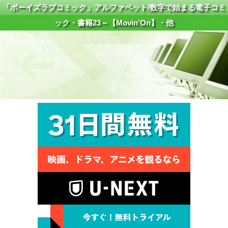
「ボーイズラブコミック」アルファベット/数字で始まる電子コミ
ック・書籍23～【Movin’On】・他