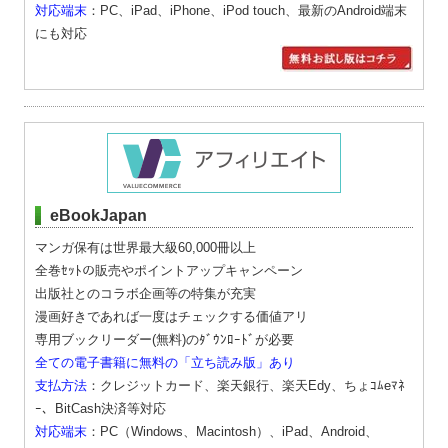
対応端末
：PC、iPad、iPhone、iPod touch、最新のAndroid端末
にも対応
eBookJapan
マンガ保有は世界最大級60,000冊以上
全巻ｾｯﾄの販売やポイントアップキャンペーン
出版社とのコラボ企画等の特集が充実
漫画好きであれば一度はチェックする価値アリ
専用ブックリーダー(無料)のﾀﾞｳﾝﾛｰﾄﾞが必要
全ての電子書籍に無料の「立ち読み版」あり
支払方法
：クレジットカード、楽天銀行、楽天Edy、ちょｺﾑeﾏﾈ
ｰ、BitCash決済等対応
対応端末
：PC（Windows、Macintosh）、iPad、Android、