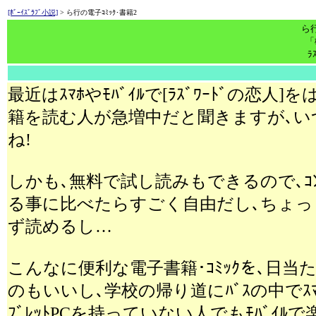
[ﾎﾞｰｲｽﾞﾗﾌﾞ小説]
> ら行の電子ｺﾐｯｸ･書籍2
ら行
「
ﾗ
最近はｽﾏﾎやﾓﾊﾞｲﾙで[ﾗｽﾞﾜｰﾄﾞの恋人]
籍を読む人が急増中だと聞きますが､
ね!
しかも､無料で試し読みもできるので､ｺ
る事に比べたらすごく自由だし､ちょっ
ず読めるし…
こんなに便利な電子書籍･ｺﾐｯｸを､日当た
のもいいし､学校の帰り道にﾊﾞｽの中でｽﾏ
ﾌﾞﾚｯﾄPCを持っていない人でもﾓﾊﾞｲ