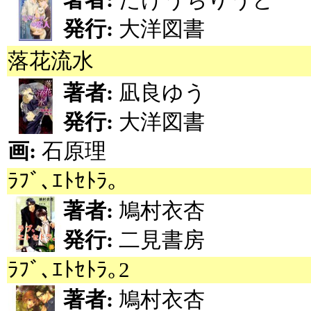
発行:
大洋図書
落花流水
著者:
凪良ゆう
発行:
大洋図書
画:
石原理
ﾗﾌﾞ､ｴﾄｾﾄﾗ｡
著者:
鳩村衣杏
発行:
二見書房
ﾗﾌﾞ､ｴﾄｾﾄﾗ｡2
著者:
鳩村衣杏