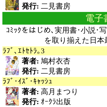
発行:
二見書房
電子書
ｺﾐｯｸをはじめ､実用書･小説･写
を取り揃えた日本最
ﾗﾌﾞ､ｴﾄｾﾄﾗ｡3
著者:
鳩村衣杏
発行:
二見書房
ﾗﾌﾞ･ｲｽﾞ･ｷｬｯｼｭ
著者:
高月まつり
発行:
ｵｰｸﾗ出版