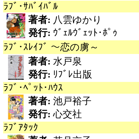
ﾗﾌﾞ･ｻﾊﾞｲﾊﾞﾙ
著者:
八雲ゆかり
発行:
ｳﾞｪﾙｳﾞｪｯﾄ･ﾎﾟｩ
ﾗﾌﾞ･ｽﾚｲﾌﾞ ～恋の虜～
著者:
水戸泉
発行:
ﾘﾌﾞﾚ出版
ﾗﾌﾞ･ﾍﾟｯﾄ･ﾊｳｽ
著者:
池戸裕子
発行:
心交社
ﾗﾌﾞｱﾀｯｸ