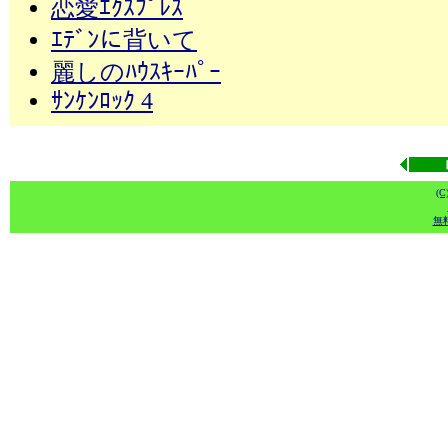
恋愛ｴｸｽﾌﾟﾚｽ
ｴﾃﾞﾝに背いて
麗しのﾊｳｽｷｰﾊﾟｰ
ｻﾝｹﾝﾛｯｸ 4
(
無