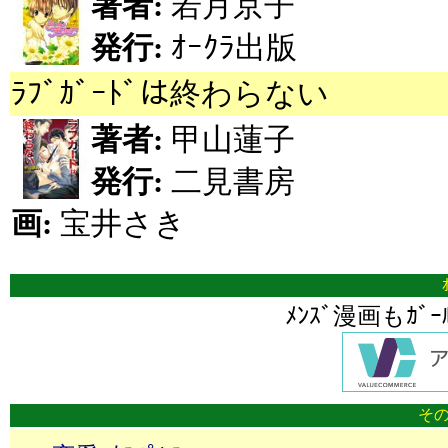
著者:
若月京子
発行:
ｵｰｸﾗ出版
ﾗﾌﾞｶﾞｰﾄﾞは終わらない
著者:
甲山蓮子
発行:
二見書房
画:
宝井さき
ﾒﾝｽﾞ漫画もｶﾞ
その