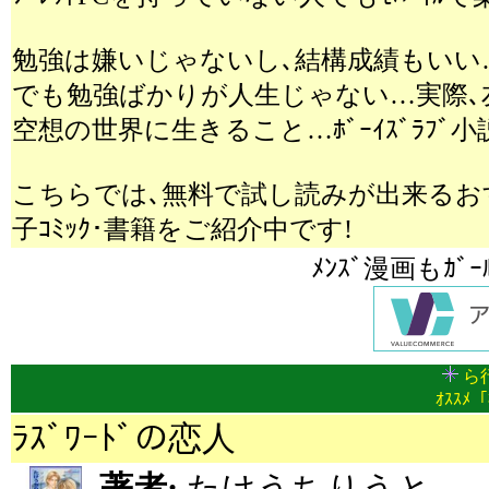
勉強は嫌いじゃないし､結構成績もいい
でも勉強ばかりが人生じゃない…実際
空想の世界に生きること…ﾎﾞｰｲｽﾞﾗﾌ
こちらでは､無料で試し読みが出来るおすす
子ｺﾐｯｸ･書籍をご紹介中です!
ﾒﾝｽﾞ漫画もｶﾞ
ら行
ｵｽｽﾒ「
ﾗｽﾞﾜｰﾄﾞの恋人
著者:
たけうちりうと