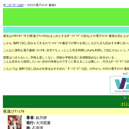
[ﾎﾞｰｲｽﾞﾗﾌﾞ小説]
> や行の電子ｺﾐｯｸ･書籍9
最近はｽﾏﾎやﾓﾊﾞｲﾙで[夜逃げﾏﾆｭｱﾙ]をはじめとする[ﾎﾞｰｲｽﾞﾗﾌﾞ小説]などの電子ｺﾐｯｸ･
しかも､無料で試し読みもできるので､ｺﾝﾋﾞﾆや書店での周りを気にしながら立ち読みする事に比
こんなに便利な電子書籍･ｺﾐｯｸを､自宅でちょっとした空き時間にiPadを利用して読むのもいいし､学
授業はつまらないし､学校も楽しくない…何故か学校生活に全然馴染めない自分がいる…
こんな自分から脱却したいが､自分の性格なのですぐに変えることは難しい…今日もﾎﾞｰｲｽﾞﾗﾌﾞ小
こちらでは､無料で試し読みが出来るおすすめの「ﾎﾞｰｲｽﾞﾗﾌﾞ小説」の中から､や行の電子ｺﾐｯｸ･書
ﾒﾝｽ
ｵｽ
夜逃げﾏﾆｭｱﾙ
著者:
如月静
発行:
大洋図書
画:
石原理