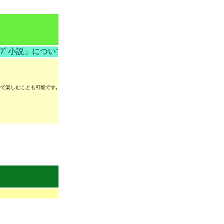
小説」について!!
ｲﾙで楽しむことも可能です｡