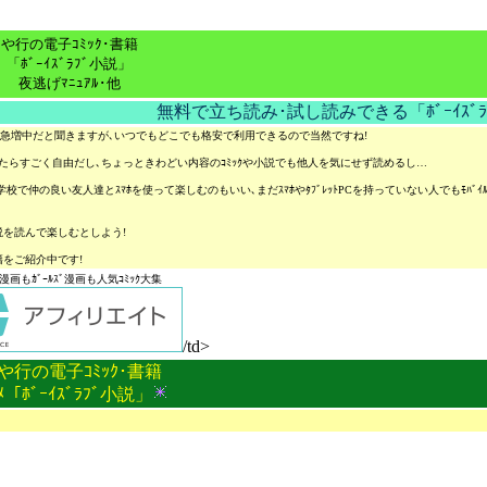
や行の電子ｺﾐｯｸ･書籍
「ﾎﾞｰｲｽﾞﾗﾌﾞ小説」
夜逃げﾏﾆｭｱﾙ･他
無料で立ち読み･試し読みできる「ﾎﾞｰｲｽﾞﾗﾌﾞ
書籍を読む人が急増中だと聞きますが､いつでもどこでも格安で利用できるので当然ですね!
べたらすごく自由だし､ちょっときわどい内容のｺﾐｯｸや小説でも他人を気にせず読めるし…
校で仲の良い友人達とｽﾏﾎを使って楽しむのもいい､まだｽﾏﾎやﾀﾌﾞﾚｯﾄPCを持っていない人でもﾓﾊﾞ
説を読んで楽しむとしよう!
籍をご紹介中です!
ﾞ漫画もｶﾞｰﾙｽﾞ漫画も人気ｺﾐｯｸ大集
/td>
や行の電子ｺﾐｯｸ･書籍
ｽﾒ「ﾎﾞｰｲｽﾞﾗﾌﾞ小説」