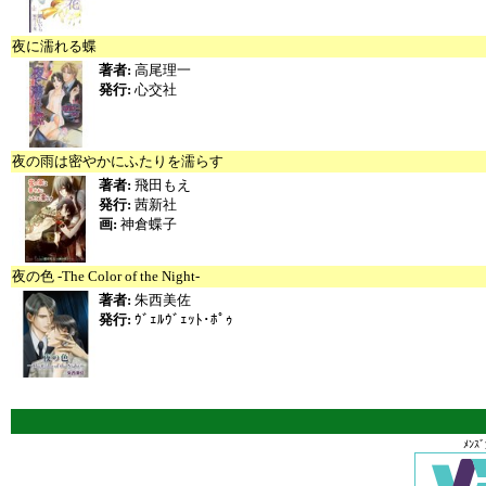
夜に濡れる蝶
著者:
高尾理一
発行:
心交社
夜の雨は密やかにふたりを濡らす
著者:
飛田もえ
発行:
茜新社
画:
神倉蝶子
夜の色 -The Color of the Night-
著者:
朱西美佐
発行:
ｳﾞｪﾙｳﾞｪｯﾄ･ﾎﾟｩ
ﾒﾝｽ