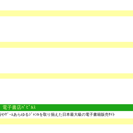
電子書店ﾊﾟﾋﾟﾙｽ
画やｹﾞｰﾑあらゆるｼﾞｬﾝﾙを取り揃えた日本最大級の電子書籍販売ｻｲﾄ