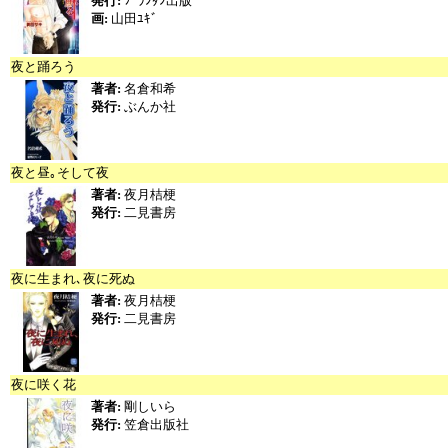
発行:
ﾌﾟﾗﾝﾀﾝ出版
画:
山田ﾕｷﾞ
夜と踊ろう
著者:
名倉和希
発行:
ぶんか社
夜と昼｡そして夜
著者:
夜月桔梗
発行:
二見書房
夜に生まれ､夜に死ぬ
著者:
夜月桔梗
発行:
二見書房
夜に咲く花
著者:
剛しいら
発行:
笠倉出版社