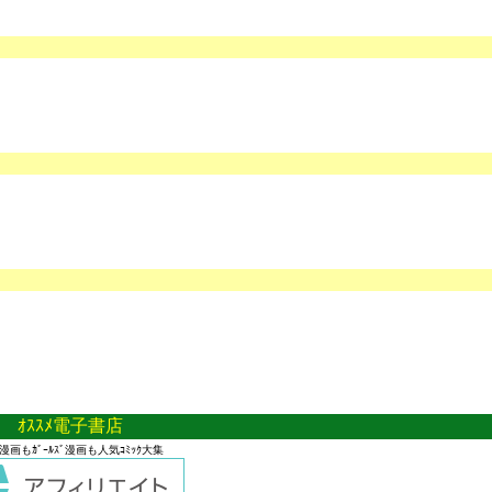
ｵｽｽﾒ電子書店
ﾞ漫画もｶﾞｰﾙｽﾞ漫画も人気ｺﾐｯｸ大集