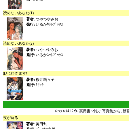
読めないあなた(1)
著者:
つやつやみお
発行:
いるかﾈｯﾄﾌﾞｯｸｽ
読めないあなた(2)
著者:
つやつやみお
発行:
いるかﾈｯﾄﾌﾞｯｸｽ
ﾖﾒにゆきます!
著者:
桜井哉々子
発行:
ｷﾘｯｸ
ｺﾐｯｸをはじめ､実用書･小説･写真集から､動
夜が蘇る
著者:
英田ｻｷ