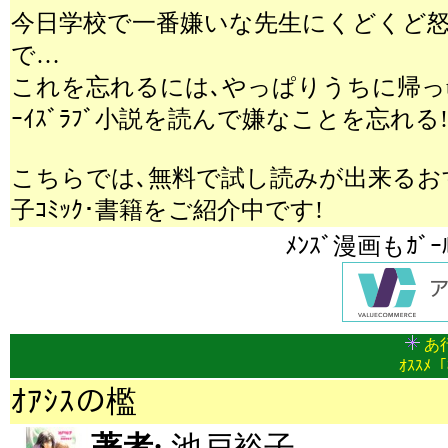
今日学校で一番嫌いな先生にくどくど
で…
これを忘れるには､やっぱりうちに帰っ
ｰｲｽﾞﾗﾌﾞ小説を読んで嫌なことを忘れる!
こちらでは､無料で試し読みが出来るおすす
子ｺﾐｯｸ･書籍をご紹介中です!
ﾒﾝｽﾞ漫画もｶﾞ
あ行
ｵｽｽﾒ「
ｵｱｼｽの檻
著者:
池戸裕子