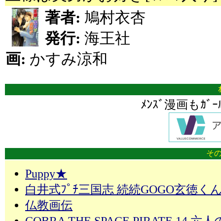
著者:
鳩村衣杏
発行:
海王社
画:
かすみ涼和
ﾒﾝｽﾞ漫画もｶﾞ
その
Puppy★
白井式ﾌﾟﾁ三国志 続続GOGO玄徳くん
仏教画伝