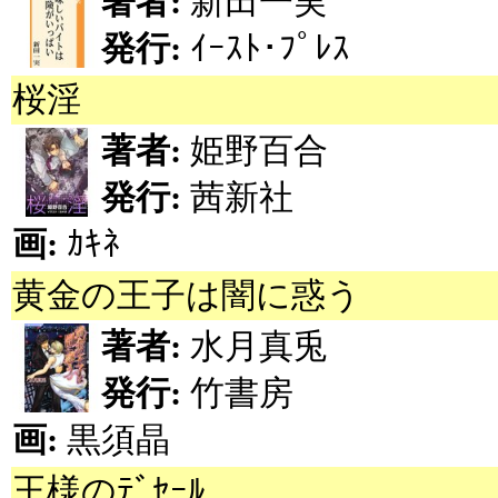
著者:
新田一実
発行:
ｲｰｽﾄ･ﾌﾟﾚｽ
桜淫
著者:
姫野百合
発行:
茜新社
画:
ｶｷﾈ
黄金の王子は闇に惑う
著者:
水月真兎
発行:
竹書房
画:
黒須晶
王様のﾃﾞｾｰﾙ