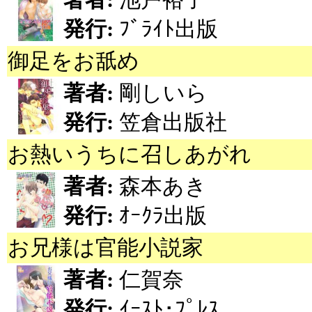
発行:
ﾌﾞﾗｲﾄ出版
御足をお舐め
著者:
剛しいら
発行:
笠倉出版社
お熱いうちに召しあがれ
著者:
森本あき
発行:
ｵｰｸﾗ出版
お兄様は官能小説家
著者:
仁賀奈
発行:
ｲｰｽﾄ･ﾌﾟﾚｽ