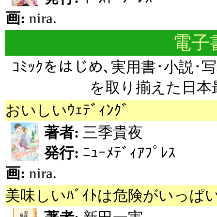
画:
nira.
電子書
ｺﾐｯｸをはじめ､実用書･小説･写
を取り揃えた日本最
おいしいｳｪﾃﾞｨﾝｸﾞ
著者:
三季貴夜
発行:
ﾆｭｰﾒﾃﾞｨｱﾌﾟﾚｽ
画:
nira.
美味しいﾊﾞｲﾄは危険がいっぱ