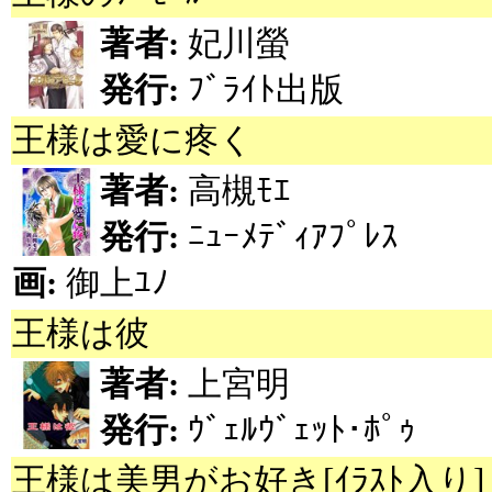
著者:
妃川螢
発行:
ﾌﾞﾗｲﾄ出版
王様は愛に疼く
著者:
高槻ﾓｴ
発行:
ﾆｭｰﾒﾃﾞｨｱﾌﾟﾚｽ
画:
御上ﾕﾉ
王様は彼
著者:
上宮明
発行:
ｳﾞｪﾙｳﾞｪｯﾄ･ﾎﾟｩ
王様は美男がお好き[ｲﾗｽﾄ入り]