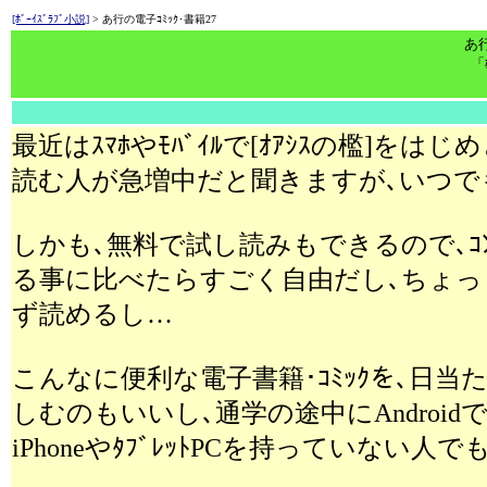
[ﾎﾞｰｲｽﾞﾗﾌﾞ小説]
> あ行の電子ｺﾐｯｸ･書籍27
あ行
「
最近はｽﾏﾎやﾓﾊﾞｲﾙで[ｵｱｼｽの檻]をはじめ
読む人が急増中だと聞きますが､いつで
しかも､無料で試し読みもできるので､ｺ
る事に比べたらすごく自由だし､ちょっ
ず読めるし…
こんなに便利な電子書籍･ｺﾐｯｸを､日当たり
しむのもいいし､通学の途中にAndroi
iPhoneやﾀﾌﾞﾚｯﾄPCを持っていない人