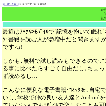
[ﾎﾞｰｲｽﾞﾗﾌﾞｺﾐｯｸ]
> か行の電子ｺﾐｯｸ･書籍8
か行
「ﾎ
記
無料
最近はｽﾏﾎやﾓﾊﾞｲﾙで[記憶を抱いて眠れ]を
ｸ･書籍を読む人が急増中だと聞きます
ですね!
しかも､無料で試し読みもできるので､ｺ
る事に比べたらすごく自由だし､ちょっ
ず読めるし…
こんなに便利な電子書籍･ｺﾐｯｸを､自
いし､学校で仲の良い友人達とAndroidを
ていない人でもﾓﾊﾞｲﾙで楽しむことも可