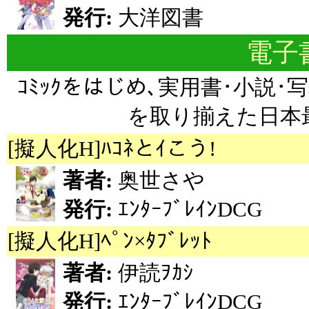
発行:
大洋図書
電子書
ｺﾐｯｸをはじめ､実用書･小説･写
を取り揃えた日本最
[擬人化H]ﾊｺﾈとｲこう!
著者:
奥世さや
発行:
ｴﾝﾀｰﾌﾞﾚｲﾝDCG
[擬人化H]ﾍﾟﾝ×ﾀﾌﾞﾚｯﾄ
著者:
伊読ｦｶｼ
発行:
ｴﾝﾀｰﾌﾞﾚｲﾝDCG