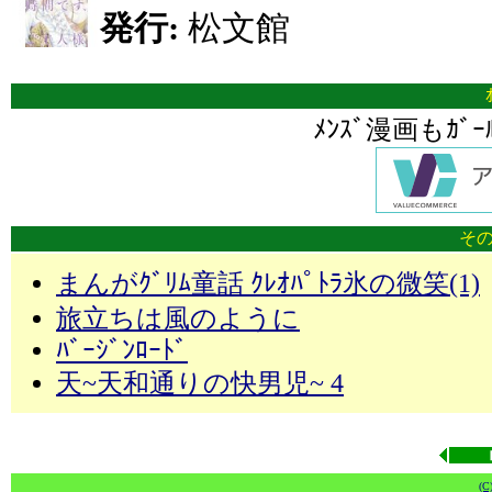
発行:
松文館
ﾒﾝｽﾞ漫画もｶﾞ
その
まんがｸﾞﾘﾑ童話 ｸﾚｵﾊﾟﾄﾗ氷の微笑(1)
旅立ちは風のように
ﾊﾞｰｼﾞﾝﾛｰﾄﾞ
天~天和通りの快男児~ 4
(