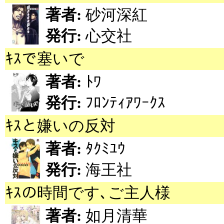
著者:
砂河深紅
発行:
心交社
ｷｽで塞いで
著者:
ﾄﾜ
発行:
ﾌﾛﾝﾃｨｱﾜｰｸｽ
ｷｽと嫌いの反対
著者:
ﾀｸﾐﾕｳ
発行:
海王社
ｷｽの時間です､ご主人様
著者:
如月清華