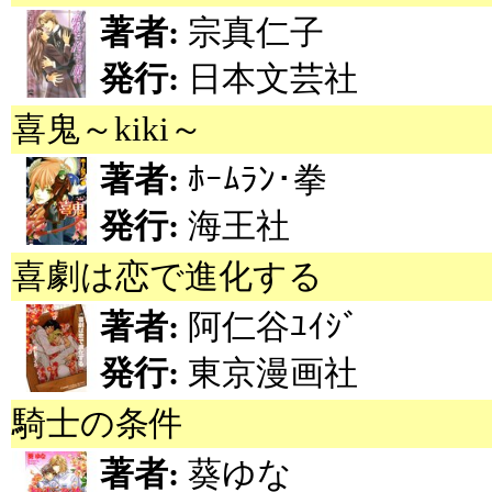
著者:
宗真仁子
発行:
日本文芸社
喜鬼～kiki～
著者:
ﾎｰﾑﾗﾝ･拳
発行:
海王社
喜劇は恋で進化する
著者:
阿仁谷ﾕｲｼﾞ
発行:
東京漫画社
騎士の条件
著者:
葵ゆな