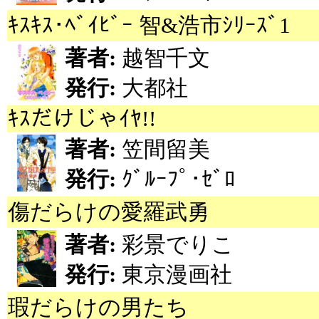
ｷｽｷｽ･ﾍﾞｲﾋﾞｰ 智&浩市ｼﾘｰｽﾞ1
著者:
越智千文
発行:
大都社
ｷｽだけじゃｲﾔ!!
著者:
笠間留美
発行:
ｸﾞﾙｰﾌﾟ･ｾﾞﾛ
傷だらけの愛羅武勇
著者:
彩景でりこ
発行:
東京漫画社
瑕だらけの男たち